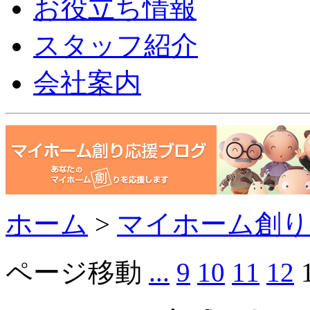
お役立ち情報
スタッフ紹介
会社案内
ホーム
>
マイホーム創り
ページ移動
...
9
10
11
12