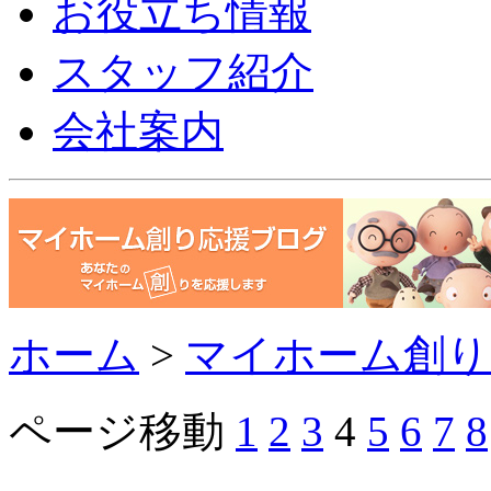
お役立ち情報
スタッフ紹介
会社案内
ホーム
>
マイホーム創り
ページ移動
1
2
3
4
5
6
7
8