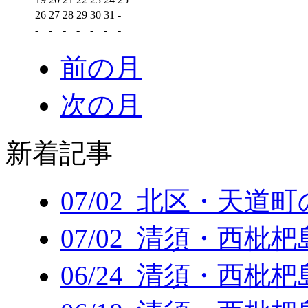
26
27
28
29
30
31
-
-
-
-
-
-
-
-
前の月
次の月
新着記事
07/02 北区・天道
07/02 清須・西枇
06/24 清須・西枇