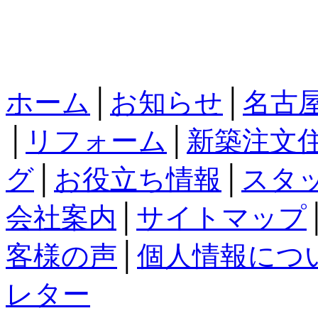
ホーム
│
お知らせ
│
名古
│
リフォーム
│
新築注文
グ
│
お役立ち情報
│
スタ
会社案内
│
サイトマップ
客様の声
│
個人情報につ
レター