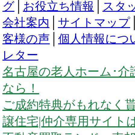
グ
│
お役立ち情報
│
スタ
会社案内
│
サイトマップ
客様の声
│
個人情報につ
レター
名古屋の老人ホーム･介
なら！
ご成約特典がもれなく貰
譲住宅|仲介専用サイト