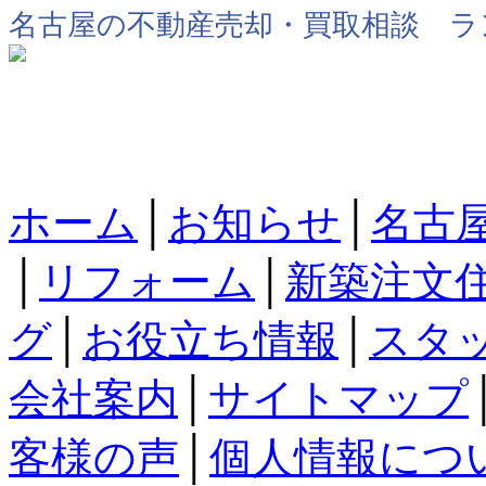
名古屋の不動産売却・買取相談 ラ
ホーム
│
お知らせ
│
名古
│
リフォーム
│
新築注文
グ
│
お役立ち情報
│
スタ
会社案内
│
サイトマップ
客様の声
│
個人情報につ