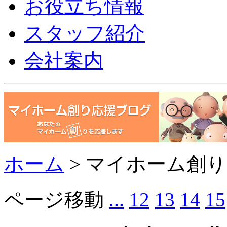
お役立ち情報
スタッフ紹介
会社案内
ホーム
>
マイホーム創り
ページ移動
...
12
13
14
15