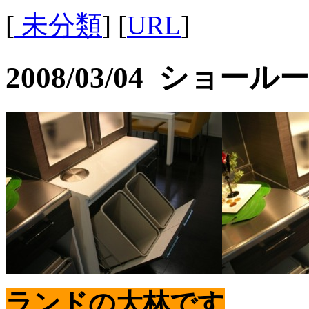
[
未分類
] [
URL
]
2008/03/04 ショー
ランドの大林です