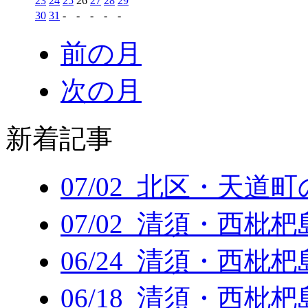
23
24
25
26
27
28
29
30
31
-
-
-
-
-
前の月
次の月
新着記事
07/02 北区・天道
07/02 清須・西枇
06/24 清須・西枇
06/18 清須・西枇