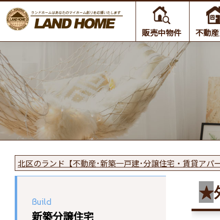
販売中物件
不動産
北区のランド【不動産･新築一戸建･分譲住宅・賃貸アパ
★
Build
新築分譲住宅