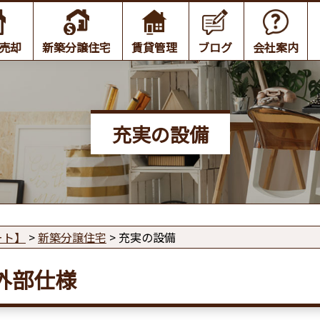
売却
新築分譲住宅
賃貸管理
ブログ
会社案内
充実の設備
ート】
>
新築分譲住宅
>
充実の設備
外部仕様