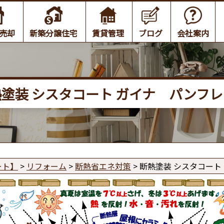
売却
新築分譲住宅
賃貸管理
ブログ
会社案内
塗装 シスタコート ガイナ パンフ
ート】
>
リフォーム
>
断熱省エネ対策
>
断熱塗装 シスタコート