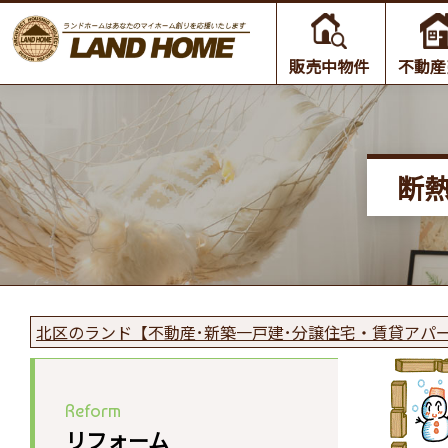
販売中物件
不動産
断熱
北区のランド【不動産･新築一戸建･分譲住宅・賃貸アパ
Reform
リフォーム