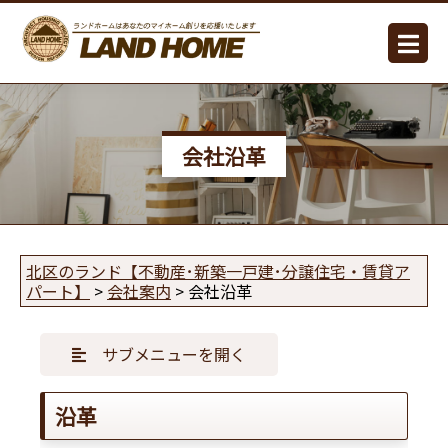
会社沿革
北区のランド【不動産･新築一戸建･分譲住宅・賃貸ア
パート】
>
会社案内
>
会社沿革
サブメニューを開く
沿革