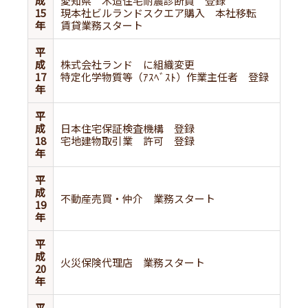
成
愛知県 木造住宅耐震診断員 登録
15
現本社ビルランドスクエア購入 本社移転
年
賃貸業務スタート
平
成
株式会社ランド に組織変更
17
特定化学物質等（ｱｽﾍﾞｽﾄ）作業主任者 登録
年
平
成
日本住宅保証検査機構 登録
18
宅地建物取引業 許可 登録
年
平
成
不動産売買・仲介 業務スタート
19
年
平
成
火災保険代理店 業務スタート
20
年
平