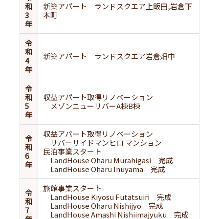
和
新築アパート ランドスクエア上飯田,岩倉下
3
本町
年
令
和
新築アパート ランドスクエア岩倉畑中
4
年
令
和
収益アパート取得リノベーション
5
メゾンニューリバーA棟B棟
年
収益アパート取得リノベーション
令
リバーサイドマンヒロ マンション
和
民泊事業スタート
6
LandHouse Oharu Murahigasi 完成
年
LandHouse Oharu Inuyama 完成
旅館事業スタート
令
LandHouse Kiyosu Futatsuiri 完成
和
LandHouse Oharu Nishijyo 完成
7
LandHouse Amashi Nishiimajyuku 完成
年