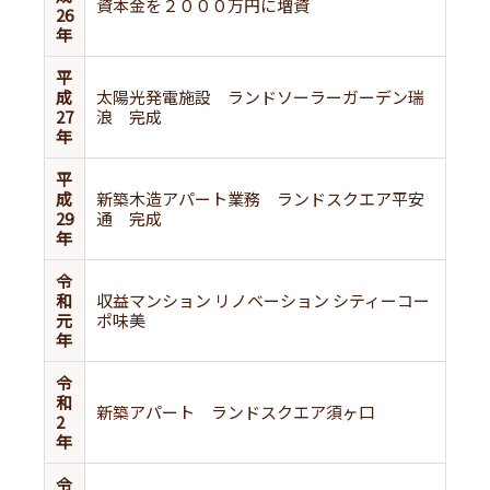
資本金を２０００万円に増資
26
年
平
成
太陽光発電施設 ランドソーラーガーデン瑞
27
浪 完成
年
平
成
新築木造アパート業務 ランドスクエア平安
29
通 完成
年
令
和
収益マンション リノベーション シティーコー
元
ポ味美
年
令
和
新築アパート ランドスクエア須ヶ口
2
年
令