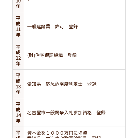
10
年
平
成
一般建設業 許可 登録
11
年
平
成
(財)住宅保証機構 登録
12
年
平
成
愛知県 応急危険度判定士 登録
13
年
平
成
名古屋市一般競争入札参加資格 登録
14
年
平
資本金を１０００万円に増資