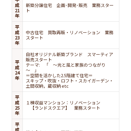
成
新築分譲住宅 企画･開発･販売 業務スター
21
ト
年
平
成
中古住宅 買取再販・リノベーション 業務
23
スタート
年
自社オリジナル新築ブランド スマーティア
販売スタート
平
テーマ: 「 ～光と風と家族のつながり
成
～ 」
24
＝空間を活かした2.5階建て住宅＝
年
スキップ・吹抜・ロフト・スカイガーデン・
土間収納，蔵収納 etc
平
成
１棟収益マンション：リノベーション
25
【ランドスクエア】 業務スタート
年
平
成