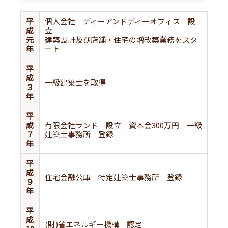
平
個人会社 ディーアンドディーオフィス 設
成
立
元
建築設計及び店舗・住宅の増改築業務をスタ
年
ート
平
成
一級建築士を取得
３
年
平
成
有限会社ランド 設立 資本金300万円 一級
７
建築士事務所 登録
年
平
成
住宅金融公庫 特定建築士事務所 登録
９
年
平
成
(財)省エネルギー機構 認定