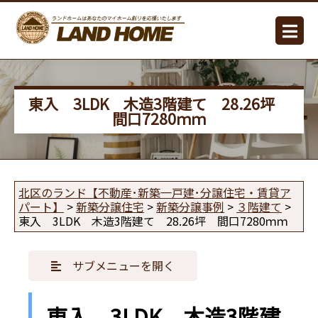
東入 3LDK 木造3階建て 28.26坪
間口7280ｍｍ
北区のランド【不動産･新築一戸建･分譲住宅・賃貸ア
パート】
>
新築分譲住宅
>
新築分譲事例
>
３階建て
>
東入 3LDK 木造3階建て 28.26坪 間口7280ｍｍ
サブメニューを開く
東入 3LDK 木造3階建