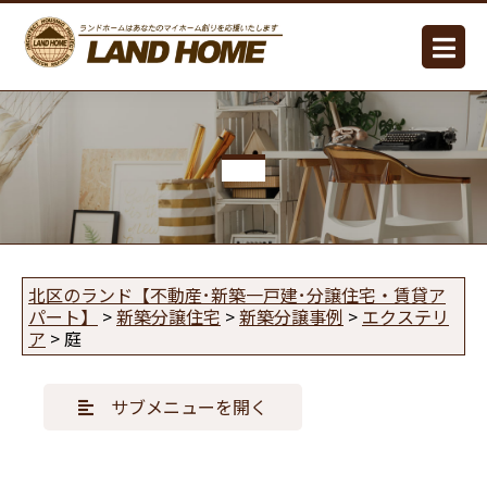
北区のランド【不動産･新築一戸建･分譲住宅・賃貸ア
パート】
>
新築分譲住宅
>
新築分譲事例
>
エクステリ
ア
>
庭
サブメニューを開く