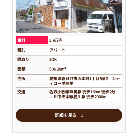
賃料
5.9万円
種別
アパート
間取り
3DK
面積
586.28m²
住所
愛知県春日井市西本町1丁目9番2 シテ
ィコーポ味美
交通
名鉄小牧線味美駅 徒歩160m 徒歩2分
ＪＲ中央本線勝川駅 徒歩2000m
詳細を見る