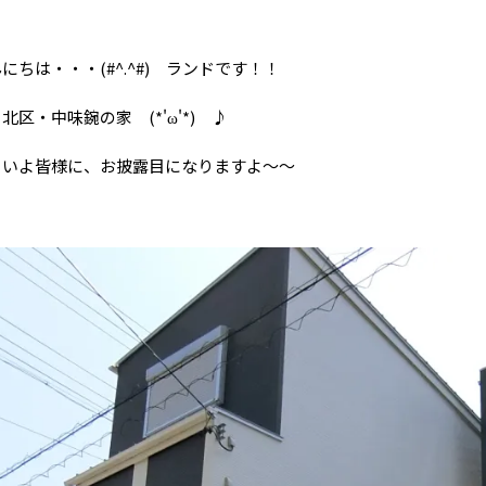
にちは・・・(#^.^#) ランドです！！
北区・中味鋺の家 (*'ω'*) ♪
よいよ皆様に、お披露目になりますよ～～