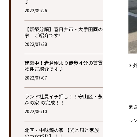
♪
2022/09/26
【新築分譲】春日井市・大手田酉の
家 ご紹介です!
2022/07/28
建築中！岩倉駅より徒歩４分の賃貸
＊
物件ご紹介です♪
2022/07/07
ランド社員イチ押し！！守山区・永
森の家 の完成！！
ま
2022/06/10
ラ
北区・中味鋺の家 【光と風と家族
のつながり】！！