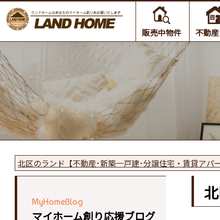
販売中物件
不動産
北区のランド【不動産･新築一戸建･分譲住宅・賃貸アパ
北
MyHomeBlog
マイホーム創り応援ブログ