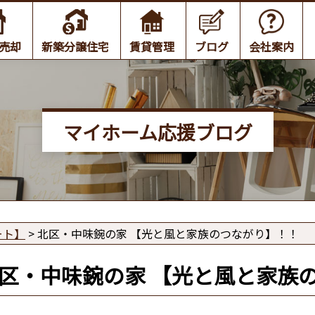
売却
新築分譲住宅
賃貸管理
ブログ
会社案内
マイホーム応援ブログ
ート】
>
北区・中味鋺の家 【光と風と家族のつながり】！！
区・中味鋺の家 【光と風と家族