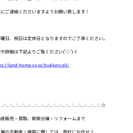
前にご連絡くださいますようお願い致します！
日曜日、祝日は定休日となりますのでご了承ください。
や詳細は下記よりご覧ください('◇')ゞ
ps://land-home.co.jp/bukken/all/
.∴..∴..∴..∴..∴..∴..∴..∴..∴..∴..∴..∴..∴..∴..∴..∴.☆
動産販売・買取、新築分譲・リフォームまで
古屋の不動産・建築に関しては、弊社にお任せ♪