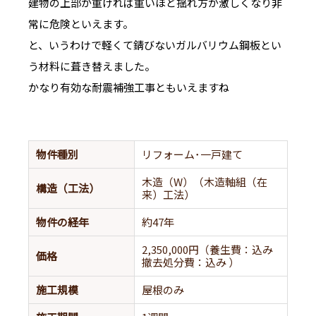
建物の上部が重ければ重いほど揺れ方が激しくなり非
常に危険といえます。
と、いうわけで軽くて錆びないガルバリウム鋼板とい
う材料に葺き替えました。
かなり有効な耐震補強工事ともいえますね
物件種別
リフォーム･一戸建て
木造（W）（木造軸組（在
構造（工法）
来）工法）
物件の経年
約47年
2,350,000円（養生費：込み
価格
撤去処分費：込み ）
施工規模
屋根のみ